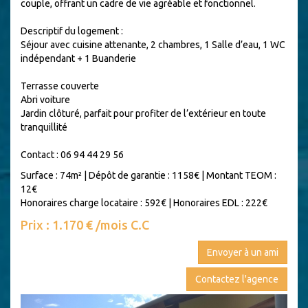
couple, offrant un cadre de vie agréable et fonctionnel.
Descriptif du logement :
Séjour avec cuisine attenante, 2 chambres, 1 Salle d’eau, 1 WC
indépendant + 1 Buanderie
Terrasse couverte
Abri voiture
Jardin clôturé, parfait pour profiter de l’extérieur en toute
tranquillité
Contact : 06 94 44 29 56
Surface : 74m²
|
Dépôt de garantie : 1158€
|
Montant TEOM :
12€
Honoraires charge locataire : 592€
|
Honoraires EDL : 222€
Prix : 1.170 € /mois C.C
Envoyer à un ami
Contactez l'agence
Previous
Next