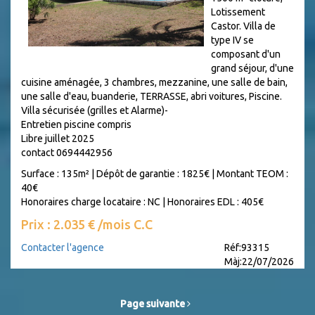
Lotissement
Castor. Villa de
type IV se
composant d'un
grand séjour, d'une
cuisine aménagée, 3 chambres, mezzanine, une salle de bain,
une salle d'eau, buanderie, TERRASSE, abri voitures, Piscine.
Villa sécurisée (grilles et Alarme)-
Entretien piscine compris
Libre juillet 2025
contact 0694442956
Surface : 135m²
|
Dépôt de garantie : 1825€
|
Montant TEOM :
40€
Honoraires charge locataire : NC
|
Honoraires EDL : 405€
Prix : 2.035 € /mois C.C
Contacter l'agence
Réf:93315
Màj:22/07/2026
Page suivante