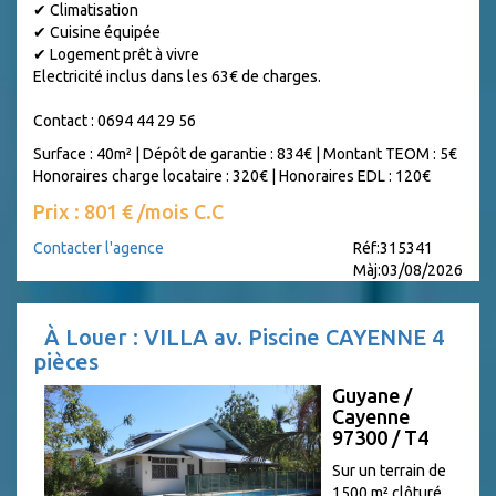
✔ Climatisation
✔ Cuisine équipée
✔ Logement prêt à vivre
Electricité inclus dans les 63€ de charges.
Contact : 0694 44 29 56
Surface : 40m²
|
Dépôt de garantie : 834€
|
Montant TEOM : 5€
Honoraires charge locataire : 320€
|
Honoraires EDL : 120€
Prix : 801 € /mois C.C
Contacter l'agence
Réf:315341
Màj:03/08/2026
À Louer : VILLA av. Piscine CAYENNE 4
pièces
Guyane /
Cayenne
97300 / T4
Sur un terrain de
1500 m² clôturé,