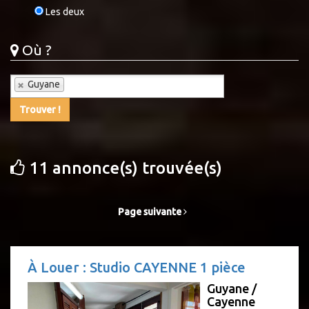
Les deux
Où ?
Guyane
Trouver !
11 annonce(s) trouvée(s)
Page suivante
À Louer : Studio CAYENNE 1 pièce
Guyane /
Cayenne