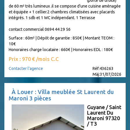
(porte de droite)
de 60 m² très lumineux .il se compose d'une cuisine aménagée
et équipée + 1 cellier.2 chambres climatisées avec placards
intégrés. 1 sdb et 1 WC indépendant. 1 Terrasse
contact commercial 0694 44 29 56
Surface : 60m²
|
Dépôt de garantie : 850€
|
Montant TEOM :
10€
Honoraires charge locataire : 660€
|
Honoraires EDL : 180€
Prix : 970 € /mois C.C
Contacter l'agence
Réf:436263
Màj:31/07/2026
À Louer : Villa meublée St Laurent du
Maroni 3 pièces
Guyane / Saint
Laurent Du
Maroni 97320
/ T3