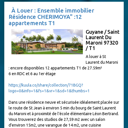
À Louer : Ensemble immobilier
Résidence CHERIMOYA" :12
appartements T1
Guyane / Saint
Laurent Du
Maroni 97320
/ T1
A louer à St
Laurent du Maroni
: encore disponibles 12 appartements T1 de 27.59m²
6 en RDC et 6 au 1er étage
https://kuula.co/share/collection/71BGQ?
logo=0&info=1&fs=1&vr=1&sd=1&thumbs=1
Dans une résidence neuve et sécurisée idéalement placée sur
le route de St Jean à environ 5 min du bourg de Saint Laurent
du Maroni et à proximité de l'école élémentaire Léon Bertrand.
Vous trouverez des studios de 27,59 m2 avec un salon
d'environ 15m2, une varangue de 14 m2, une cuisine