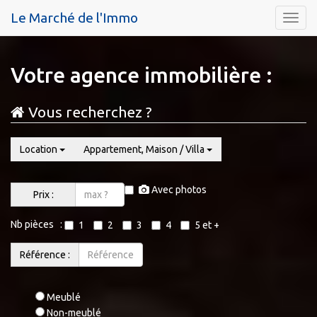
Le Marché de l'Immo
Menu
Votre agence immobilière :
Vous recherchez ?
Location
Appartement, Maison / Villa
Avec photos
Prix :
Nb pièces :
1
2
3
4
5 et +
Référence :
Meublé
Non-meublé