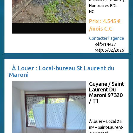
Honoraires EDL :
NC
Prix : 4.545 €
/mois C.C
Contacter l'agence
Réf:414437
Màj:05/02/2026
À Louer : Local-bureau St Laurent du
Maroni
Guyane / Saint
Laurent Du
Maroni 97320
/ T1
À louer – Local 25
m² – Saint-Laurent-