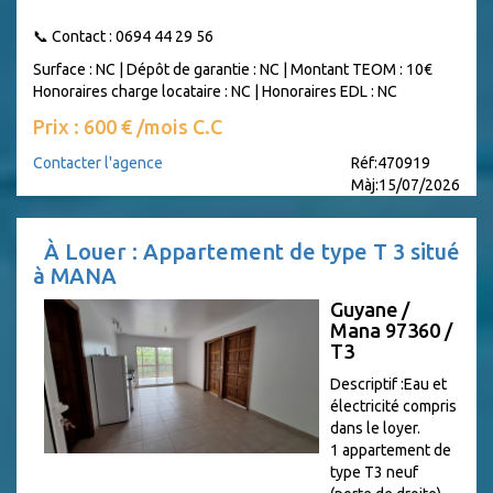
📞 Contact : 0694 44 29 56
Surface : NC
|
Dépôt de garantie : NC
|
Montant TEOM : 10€
Honoraires charge locataire : NC
|
Honoraires EDL : NC
Prix : 600 € /mois C.C
Contacter l'agence
Réf:470919
Màj:15/07/2026
À Louer : Appartement de type T 3 situé
à MANA
Guyane /
Mana 97360 /
T3
Descriptif :Eau et
électricité compris
dans le loyer.
1 appartement de
type T3 neuf