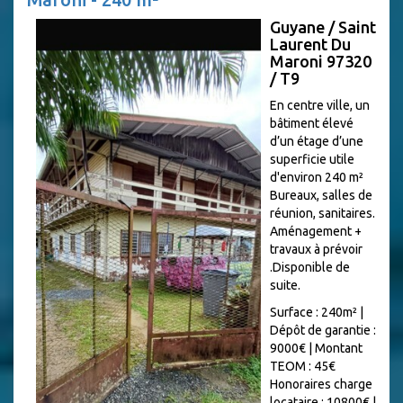
Guyane / Saint
Laurent Du
Maroni 97320
/ T9
En centre ville, un
bâtiment élevé
d’un étage d’une
superficie utile
d'environ 240 m²
Bureaux, salles de
réunion, sanitaires.
Aménagement +
travaux à prévoir
.Disponible de
suite.
Surface : 240m²
|
Dépôt de garantie :
9000€
|
Montant
TEOM : 45€
Honoraires charge
locataire : 10800€
|