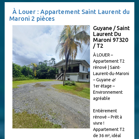
À Louer : Appartement Saint Laurent du
Maroni 2 pièces
Guyane / Saint
Laurent Du
Maroni 97320
/ T2
À LOUER –
Appartement T2
rénové | Saint-
Laurent-du-Maroni
– Guyane 🌿
1er étage –
Environnement
agréable
Entièrement
rénové – Prêt à
vivre !
Appartement T2
de 36 m², idéal