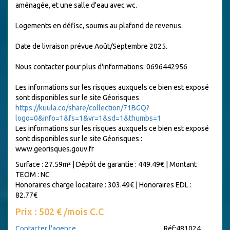
aménagée, et une salle d'eau avec wc.
Logements en défisc, soumis au plafond de revenus.
Date de livraison prévue Août/Septembre 2025.
Nous contacter pour plus d'informations: 0696442956
Les informations sur les risques auxquels ce bien est exposé
sont disponibles sur le site Géorisques
https://kuula.co/share/collection/71BGQ?
logo=0&info=1&fs=1&vr=1&sd=1&thumbs=1
Les informations sur les risques auxquels ce bien est exposé
sont disponibles sur le site Géorisques :
www.georisques.gouv.fr
Surface : 27.59m²
|
Dépôt de garantie : 449.49€
|
Montant
TEOM : NC
Honoraires charge locataire : 303.49€
|
Honoraires EDL :
82.77€
Prix : 502 € /mois C.C
Contacter l'agence
Réf:481024